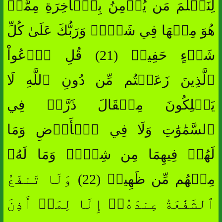
لِنَعۡلَمَ مَن يُؤۡمِنُ بِٱلۡأٓخِرَةِ مِمَّنۡ
هُوَ مِنۡهَا فِي شَكّٖۗ وَرَبُّكَ عَلَىٰ كُلِّ
شَيۡءٍ حَفِيظٞ (21) قُلِ ٱدۡعُواْ
ٱلَّذِينَ زَعَمۡتُم مِّن دُونِ ٱللَّهِ لَا
يَمۡلِكُونَ مِثۡقَالَ ذَرَّةٖ فِي
ٱلسَّمَٰوَٰتِ وَلَا فِي ٱلۡأَرۡضِ وَمَا
لَهُمۡ فِيهِمَا مِن شِرۡكٖ وَمَا لَهُۥ
مِنۡهُم مِّن ظَهِيرٖ (22) وَلَا تَنفَعُ
ٱلشَّفَٰعَةُ عِندَهُۥٓ إِلَّا لِمَنۡ أَذِنَ