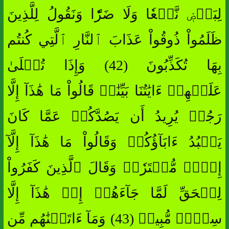
لِبَعۡضٖ نَّفۡعٗا وَلَا ضَرّٗا وَنَقُولُ لِلَّذِينَ
ظَلَمُواْ ذُوقُواْ عَذَابَ ٱلنَّارِ ٱلَّتِي كُنتُم
بِهَا تُكَذِّبُونَ (42) وَإِذَا تُتۡلَىٰ
عَلَيۡهِمۡ ءَايَٰتُنَا بَيِّنَٰتٖ قَالُواْ مَا هَٰذَآ إِلَّا
رَجُلٞ يُرِيدُ أَن يَصُدَّكُمۡ عَمَّا كَانَ
يَعۡبُدُ ءَابَآؤُكُمۡ وَقَالُواْ مَا هَٰذَآ إِلَّآ
إِفۡكٞ مُّفۡتَرٗىۚ وَقَالَ ٱلَّذِينَ كَفَرُواْ
لِلۡحَقِّ لَمَّا جَآءَهُمۡ إِنۡ هَٰذَآ إِلَّا
سِحۡرٞ مُّبِينٞ (43) وَمَآ ءَاتَيۡنَٰهُم مِّن