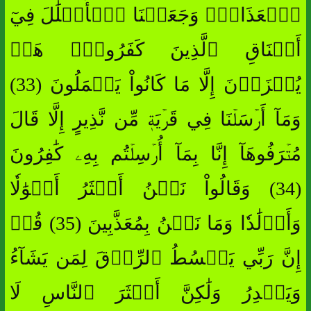
ٱلۡعَذَابَۚ وَجَعَلۡنَا ٱلۡأَغۡلَٰلَ فِيٓ
أَعۡنَاقِ ٱلَّذِينَ كَفَرُواْۖ هَلۡ
يُجۡزَوۡنَ إِلَّا مَا كَانُواْ يَعۡمَلُونَ (33)
وَمَآ أَرۡسَلۡنَا فِي قَرۡيَةٖ مِّن نَّذِيرٍ إِلَّا قَالَ
مُتۡرَفُوهَآ إِنَّا بِمَآ أُرۡسِلۡتُم بِهِۦ كَٰفِرُونَ
(34) وَقَالُواْ نَحۡنُ أَكۡثَرُ أَمۡوَٰلٗا
وَأَوۡلَٰدٗا وَمَا نَحۡنُ بِمُعَذَّبِينَ (35) قُلۡ
إِنَّ رَبِّي يَبۡسُطُ ٱلرِّزۡقَ لِمَن يَشَآءُ
وَيَقۡدِرُ وَلَٰكِنَّ أَكۡثَرَ ٱلنَّاسِ لَا