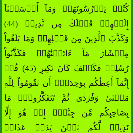
كُتُبٖ يَدۡرُسُونَهَاۖ وَمَآ أَرۡسَلۡنَآ
إِلَيۡهِمۡ قَبۡلَكَ مِن نَّذِيرٖ (44)
وَكَذَّبَ ٱلَّذِينَ مِن قَبۡلِهِمۡ وَمَا بَلَغُواْ
مِعۡشَارَ مَآ ءَاتَيۡنَٰهُمۡ فَكَذَّبُواْ
رُسُلِيۖ فَكَيۡفَ كَانَ نَكِيرِ (45) قُلۡ
إِنَّمَآ أَعِظُكُم بِوَٰحِدَةٍۖ أَن تَقُومُواْ لِلَّهِ
مَثۡنَىٰ وَفُرَٰدَىٰ ثُمَّ تَتَفَكَّرُواْۚ مَا
بِصَاحِبِكُم مِّن جِنَّةٍۚ إِنۡ هُوَ إِلَّا
نَذِيرٞ لَّكُم بَيۡنَ يَدَيۡ عَذَابٖ