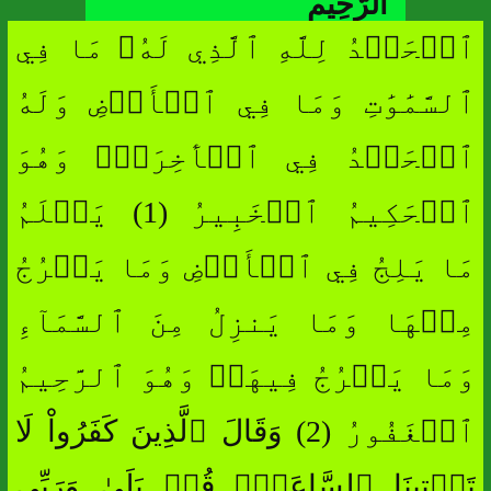
الرَّحِيمِ
ٱلۡحَمۡدُ لِلَّهِ ٱلَّذِي لَهُۥ مَا فِي
ٱلسَّمَٰوَٰتِ وَمَا فِي ٱلۡأَرۡضِ وَلَهُ
ٱلۡحَمۡدُ فِي ٱلۡأٓخِرَةِۚ وَهُوَ
ٱلۡحَكِيمُ ٱلۡخَبِيرُ (1) يَعۡلَمُ
مَا يَلِجُ فِي ٱلۡأَرۡضِ وَمَا يَخۡرُجُ
مِنۡهَا وَمَا يَنزِلُ مِنَ ٱلسَّمَآءِ
وَمَا يَعۡرُجُ فِيهَاۚ وَهُوَ ٱلرَّحِيمُ
ٱلۡغَفُورُ (2) وَقَالَ ٱلَّذِينَ كَفَرُواْ لَا
تَأۡتِينَا ٱلسَّاعَةُۖ قُلۡ بَلَىٰ وَرَبِّي