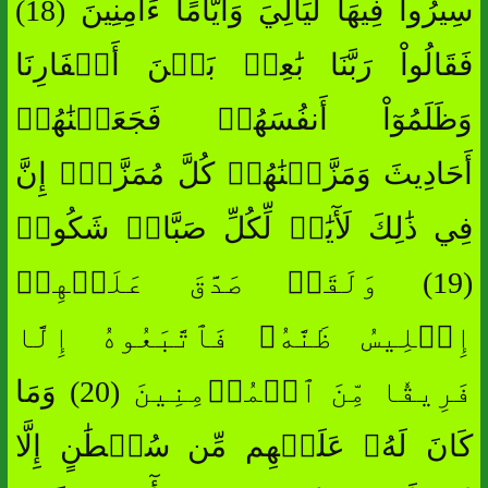
سِيرُواْ فِيهَا لَيَالِيَ وَأَيَّامًا ءَامِنِينَ (18)
فَقَالُواْ رَبَّنَا بَٰعِدۡ بَيۡنَ أَسۡفَارِنَا
وَظَلَمُوٓاْ أَنفُسَهُمۡ فَجَعَلۡنَٰهُمۡ
أَحَادِيثَ وَمَزَّقۡنَٰهُمۡ كُلَّ مُمَزَّقٍۚ إِنَّ
فِي ذَٰلِكَ لَأٓيَٰتٖ لِّكُلِّ صَبَّارٖ شَكُورٖ
(19) وَلَقَدۡ صَدَّقَ عَلَيۡهِمۡ
إِبۡلِيسُ ظَنَّهُۥ فَٱتَّبَعُوهُ إِلَّا
فَرِيقٗا مِّنَ ٱلۡمُؤۡمِنِينَ (20) وَمَا
كَانَ لَهُۥ عَلَيۡهِم مِّن سُلۡطَٰنٍ إِلَّا