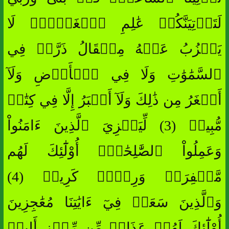
لَتَأۡتِيَنَّكُمۡ عَٰلِمِ ٱلۡغَيۡبِۖ لَا
يَعۡزُبُ عَنۡهُ مِثۡقَالُ ذَرَّةٖ فِي
ٱلسَّمَٰوَٰتِ وَلَا فِي ٱلۡأَرۡضِ وَلَآ
أَصۡغَرُ مِن ذَٰلِكَ وَلَآ أَكۡبَرُ إِلَّا فِي كِتَٰبٖ
مُّبِينٖ (3) لِّيَجۡزِيَ ٱلَّذِينَ ءَامَنُواْ
وَعَمِلُواْ ٱلصَّٰلِحَٰتِۚ أُوْلَٰٓئِكَ لَهُم
مَّغۡفِرَةٞ وَرِزۡقٞ كَرِيمٞ (4)
وَٱلَّذِينَ سَعَوۡ فِيٓ ءَايَٰتِنَا مُعَٰجِزِينَ
أُوْلَٰٓئِكَ لَهُمۡ عَذَابٞ مِّن رِّجۡزٍ أَلِيمٞ