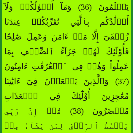
يَعۡلَمُونَ (36) وَمَآ أَمۡوَٰلُكُمۡ وَلَآ
أَوۡلَٰدُكُم بِٱلَّتِي تُقَرِّبُكُمۡ عِندَنَا
زُلۡفَىٰٓ إِلَّا مَنۡ ءَامَنَ وَعَمِلَ صَٰلِحٗا
فَأُوْلَٰٓئِكَ لَهُمۡ جَزَآءُ ٱلضِّعۡفِ بِمَا
عَمِلُواْ وَهُمۡ فِي ٱلۡغُرُفَٰتِ ءَامِنُونَ
(37) وَٱلَّذِينَ يَسۡعَوۡنَ فِيٓ ءَايَٰتِنَا
مُعَٰجِزِينَ أُوْلَٰٓئِكَ فِي ٱلۡعَذَابِ
مُحۡضَرُونَ (38) قُلۡ إِنَّ رَبِّي
يَبۡسُطُ ٱلرِّزۡقَ لِمَن يَشَآءُ مِنۡ