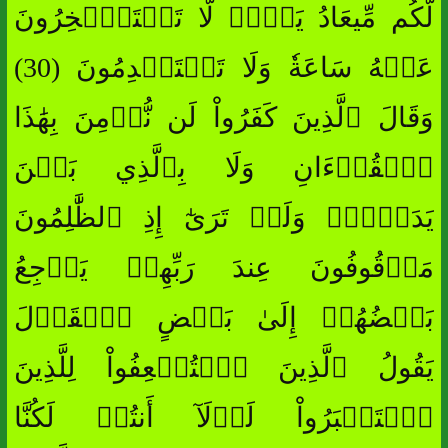
لَّكُم مِّيعَادُ يَوۡمٖ لَّا تَسۡتَـٔۡخِرُونَ
عَنۡهُ سَاعَةٗ وَلَا تَسۡتَقۡدِمُونَ (30)
وَقَالَ ٱلَّذِينَ كَفَرُواْ لَن نُّؤۡمِنَ بِهَٰذَا
ٱلۡقُرۡءَانِ وَلَا بِٱلَّذِي بَيۡنَ
يَدَيۡهِۗ وَلَوۡ تَرَىٰٓ إِذِ ٱلظَّٰلِمُونَ
مَوۡقُوفُونَ عِندَ رَبِّهِمۡ يَرۡجِعُ
بَعۡضُهُمۡ إِلَىٰ بَعۡضٍ ٱلۡقَوۡلَ
يَقُولُ ٱلَّذِينَ ٱسۡتُضۡعِفُواْ لِلَّذِينَ
ٱسۡتَكۡبَرُواْ لَوۡلَآ أَنتُمۡ لَكُنَّا