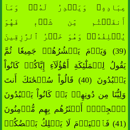
عِبَادِهِۦ وَيَقۡدِرُ لَهُۥۚ وَمَآ
أَنفَقۡتُم مِّن شَيۡءٖ فَهُوَ
يُخۡلِفُهُۥۖ وَهُوَ خَيۡرُ ٱلرَّٰزِقِينَ
(39) وَيَوۡمَ يَحۡشُرُهُمۡ جَمِيعٗا ثُمَّ
يَقُولُ لِلۡمَلَٰٓئِكَةِ أَهَٰٓؤُلَآءِ إِيَّاكُمۡ كَانُواْ
يَعۡبُدُونَ (40) قَالُواْ سُبۡحَٰنَكَ أَنتَ
وَلِيُّنَا مِن دُونِهِمۖ بَلۡ كَانُواْ يَعۡبُدُونَ
ٱلۡجِنَّۖ أَكۡثَرُهُم بِهِم مُّؤۡمِنُونَ
(41) فَٱلۡيَوۡمَ لَا يَمۡلِكُ بَعۡضُكُمۡ