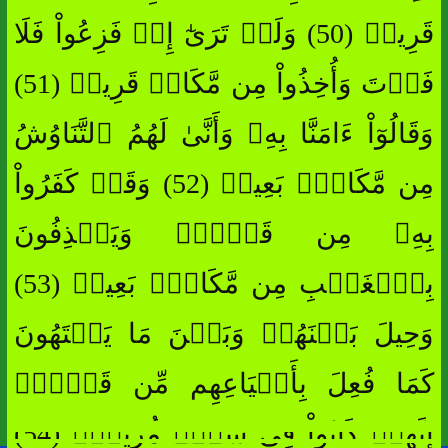
قَرِيبٞ (50) وَلَوۡ تَرَىٰٓ إِذۡ فَزِعُواْ فَلَا
فَوۡتَ وَأُخِذُواْ مِن مَّكَانٖ قَرِيبٖ (51)
وَقَالُوٓاْ ءَامَنَّا بِهِۦ وَأَنَّىٰ لَهُمُ ٱلتَّنَاوُشُ
مِن مَّكَانِۭ بَعِيدٖ (52) وَقَدۡ كَفَرُواْ
بِهِۦ مِن قَبۡلُۖ وَيَقۡذِفُونَ
بِٱلۡغَيۡبِ مِن مَّكَانِۭ بَعِيدٖ (53)
وَحِيلَ بَيۡنَهُمۡ وَبَيۡنَ مَا يَشۡتَهُونَ
كَمَا فُعِلَ بِأَشۡيَاعِهِم مِّن قَبۡلُۚ
إِنَّهُمۡ كَانُواْ فِي شَكّٖ مُّرِيبِۭ (54)