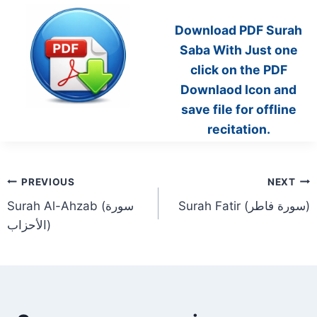
Download PDF Surah
Saba With Just one
click on the PDF
Downlaod Icon and
save file for offline
recitation.
Post
PREVIOUS
NEXT
Surah Fatir (سورة فاطر)
Surah Al-Ahzab (سورة
navigation
الأحزاب)