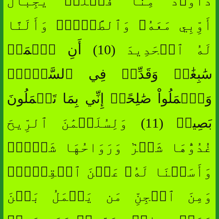
دَاوُۥدَ مِنَّا فَضۡلٗاۖ يَٰجِبَالُ
أَوِّبِي مَعَهُۥ وَٱلطَّيۡرَۖ وَأَلَنَّا
لَهُ ٱلۡحَدِيدَ (10) أَنِ ٱعۡمَلۡ
سَٰبِغَٰتٖ وَقَدِّرۡ فِي ٱلسَّرۡدِۖ
وَٱعۡمَلُواْ صَٰلِحًاۖ إِنِّي بِمَا تَعۡمَلُونَ
بَصِيرٞ (11) وَلِسُلَيۡمَٰنَ ٱلرِّيحَ
غُدُوُّهَا شَهۡرٞ وَرَوَاحُهَا شَهۡرٞۖ
وَأَسَلۡنَا لَهُۥ عَيۡنَ ٱلۡقِطۡرِۖ
وَمِنَ ٱلۡجِنِّ مَن يَعۡمَلُ بَيۡنَ