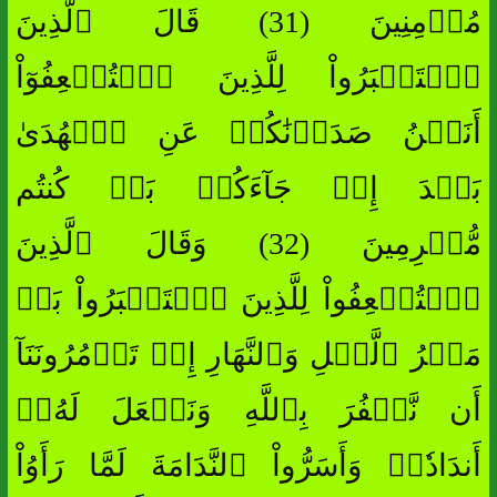
مُؤۡمِنِينَ (31) قَالَ ٱلَّذِينَ
ٱسۡتَكۡبَرُواْ لِلَّذِينَ ٱسۡتُضۡعِفُوٓاْ
أَنَحۡنُ صَدَدۡنَٰكُمۡ عَنِ ٱلۡهُدَىٰ
بَعۡدَ إِذۡ جَآءَكُمۖ بَلۡ كُنتُم
مُّجۡرِمِينَ (32) وَقَالَ ٱلَّذِينَ
ٱسۡتُضۡعِفُواْ لِلَّذِينَ ٱسۡتَكۡبَرُواْ بَلۡ
مَكۡرُ ٱلَّيۡلِ وَٱلنَّهَارِ إِذۡ تَأۡمُرُونَنَآ
أَن نَّكۡفُرَ بِٱللَّهِ وَنَجۡعَلَ لَهُۥٓ
أَندَادٗاۚ وَأَسَرُّواْ ٱلنَّدَامَةَ لَمَّا رَأَوُاْ