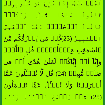
لَهُۥۚ حَتَّىٰٓ إِذَا فُزِّعَ عَن قُلُوبِهِمۡ
قَالُواْ مَاذَا قَالَ رَبُّكُمۡۖ
قَالُواْ ٱلۡحَقَّۖ وَهُوَ ٱلۡعَلِيُّ
ٱلۡكَبِيرُ (23)قُلۡ مَن يَرۡزُقُكُم مِّنَ
ٱلسَّمَٰوَٰتِ وَٱلۡأَرۡضِۖ قُلِ ٱللَّهُۖ
وَإِنَّآ أَوۡ إِيَّاكُمۡ لَعَلَىٰ هُدًى أَوۡ فِي
ضَلَٰلٖ مُّبِينٖ (24) قُل لَّا تُسۡـَٔلُونَ عَمَّآ
أَجۡرَمۡنَا وَلَا نُسۡـَٔلُ عَمَّا تَعۡمَلُونَ
(25) قُلۡ يَجۡمَعُ بَيۡنَنَا رَبُّنَا