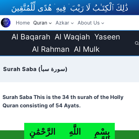
Skip
ذَٰلِكَ ٱلْكِتَـٰبُ لَا رَيْبَ ۛ فِيهِ ۛ هُدًى لِّلْمُتَّقِينَ
to
content
Home
Quran
Azkar
About Us
Al Baqarah
Al Waqiah
Yaseen
Al Rahman
Al Mulk
Surah Saba (سورة سبأ)
Surah Saba This is the 34 th surah of the Holly
Quran consisting of 54 Ayats.
بِسْمِ اللَّهِ الرَّحْمَٰنِ