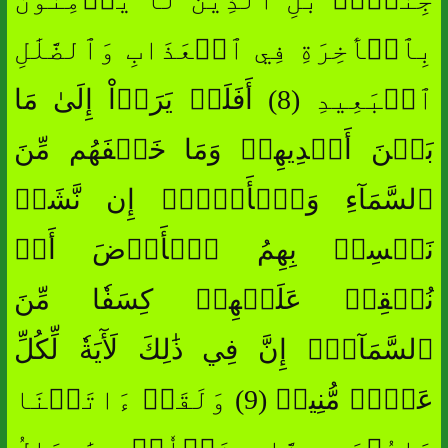
بِٱلۡأٓخِرَةِ فِي ٱلۡعَذَابِ وَٱلضَّلَٰلِ
ٱلۡبَعِيدِ (8) أَفَلَمۡ يَرَوۡاْ إِلَىٰ مَا
بَيۡنَ أَيۡدِيهِمۡ وَمَا خَلۡفَهُم مِّنَ
ٱلسَّمَآءِ وَٱلۡأَرۡضِۚ إِن نَّشَأۡ
نَخۡسِفۡ بِهِمُ ٱلۡأَرۡضَ أَوۡ
نُسۡقِطۡ عَلَيۡهِمۡ كِسَفٗا مِّنَ
ٱلسَّمَآءِۚ إِنَّ فِي ذَٰلِكَ لَأٓيَةٗ لِّكُلِّ
عَبۡدٖ مُّنِيبٖ (9) وَلَقَدۡ ءَاتَيۡنَا