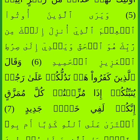
(5) وَيَرَى ٱلَّذِينَ أُوتُواْ
ٱلۡعِلۡمَ ٱلَّذِيٓ أُنزِلَ إِلَيۡكَ مِن
رَّبِّكَ هُوَ ٱلۡحَقَّ وَيَهۡدِيٓ إِلَىٰ صِرَٰطِ
ٱلۡعَزِيزِ ٱلۡحَمِيدِ (6) وَقَالَ
ٱلَّذِينَ كَفَرُواْ هَلۡ نَدُلُّكُمۡ عَلَىٰ رَجُلٖ
يُنَبِّئُكُمۡ إِذَا مُزِّقۡتُمۡ كُلَّ مُمَزَّقٍ
إِنَّكُمۡ لَفِي خَلۡقٖ جَدِيدٍ (7)
أَفۡتَرَىٰ عَلَى ٱللَّهِ كَذِبًا أَم بِهِۦ
جِنَّةُۢۗ بَلِ ٱلَّذِينَ لَا يُؤۡمِنُونَ