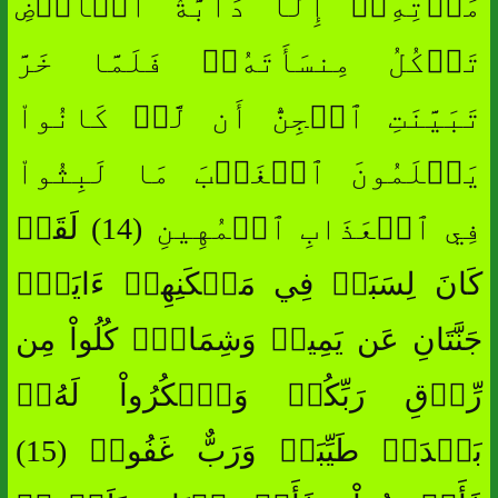
مَوۡتِهِۦٓ إِلَّا دَآبَّةُ ٱلۡأَرۡضِ
تَأۡكُلُ مِنسَأَتَهُۥۖ فَلَمَّا خَرَّ
تَبَيَّنَتِ ٱلۡجِنُّ أَن لَّوۡ كَانُواْ
يَعۡلَمُونَ ٱلۡغَيۡبَ مَا لَبِثُواْ
فِي ٱلۡعَذَابِ ٱلۡمُهِينِ (14) لَقَدۡ
كَانَ لِسَبَإٖ فِي مَسۡكَنِهِمۡ ءَايَةٞۖ
جَنَّتَانِ عَن يَمِينٖ وَشِمَالٖۖ كُلُواْ مِن
رِّزۡقِ رَبِّكُمۡ وَٱشۡكُرُواْ لَهُۥۚ
بَلۡدَةٞ طَيِّبَةٞ وَرَبٌّ غَفُورٞ (15)