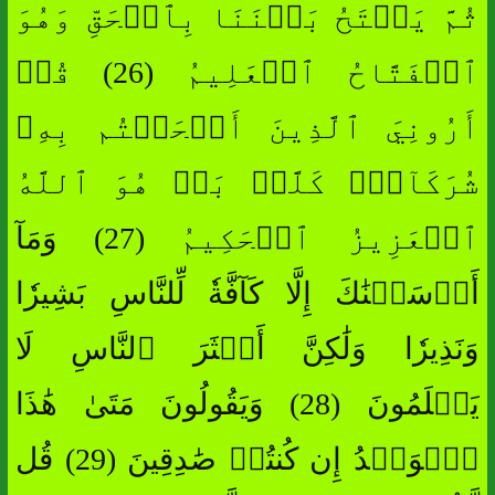
ثُمَّ يَفۡتَحُ بَيۡنَنَا بِٱلۡحَقِّ وَهُوَ
ٱلۡفَتَّاحُ ٱلۡعَلِيمُ (26) قُلۡ
أَرُونِيَ ٱلَّذِينَ أَلۡحَقۡتُم بِهِۦ
شُرَكَآءَۖ كَلَّاۚ بَلۡ هُوَ ٱللَّهُ
ٱلۡعَزِيزُ ٱلۡحَكِيمُ (27) وَمَآ
أَرۡسَلۡنَٰكَ إِلَّا كَآفَّةٗ لِّلنَّاسِ بَشِيرٗا
وَنَذِيرٗا وَلَٰكِنَّ أَكۡثَرَ ٱلنَّاسِ لَا
يَعۡلَمُونَ (28) وَيَقُولُونَ مَتَىٰ هَٰذَا
ٱلۡوَعۡدُ إِن كُنتُمۡ صَٰدِقِينَ (29) قُل