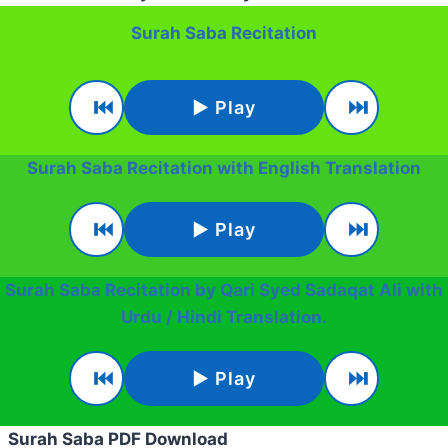
Surah Saba Recitation
⏮
⏭
▶ Play
Surah Saba Recitation with English Translation
⏮
⏭
▶ Play
Surah Saba Recitation by Qari Syed Sadaqat Ali with
Urdu / Hindi Translation
.
⏮
⏭
▶ Play
Surah Saba PDF Download