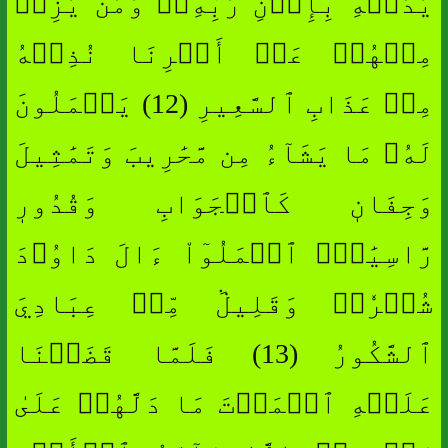
يَدَيۡهِ بِإِذۡنِ رَبِّهِۦۖ وَمَن يَزِغۡ
مِنۡهُمۡ عَنۡ أَمۡرِنَا نُذِقۡهُ
مِنۡ عَذَابِ ٱلسَّعِيرِ (12) يَعۡمَلُونَ
لَهُۥ مَا يَشَآءُ مِن مَّحَٰرِيبَ وَتَمَٰثِيلَ
وَجِفَانٖ كَٱلۡجَوَابِ وَقُدُورٖ
رَّاسِيَٰتٍۚ ٱعۡمَلُوٓاْ ءَالَ دَاوُۥدَ
شُكۡرٗاۚ وَقَلِيلٞ مِّنۡ عِبَادِيَ
ٱلشَّكُورُ (13) فَلَمَّا قَضَيۡنَا
عَلَيۡهِ ٱلۡمَوۡتَ مَا دَلَّهُمۡ عَلَىٰ