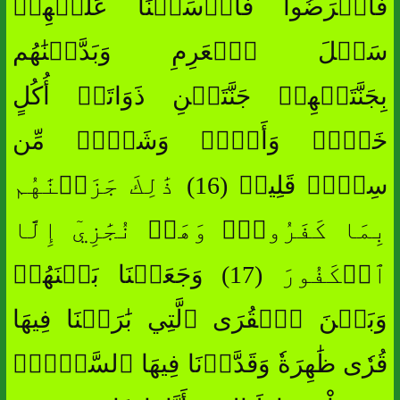
فَأَعۡرَضُواْ فَأَرۡسَلۡنَا عَلَيۡهِمۡ
سَيۡلَ ٱلۡعَرِمِ وَبَدَّلۡنَٰهُم
بِجَنَّتَيۡهِمۡ جَنَّتَيۡنِ ذَوَاتَيۡ أُكُلٍ
خَمۡطٖ وَأَثۡلٖ وَشَيۡءٖ مِّن
سِدۡرٖ قَلِيلٖ (16) ذَٰلِكَ جَزَيۡنَٰهُم
بِمَا كَفَرُواْۖ وَهَلۡ نُجَٰزِيٓ إِلَّا
ٱلۡكَفُورَ (17) وَجَعَلۡنَا بَيۡنَهُمۡ
وَبَيۡنَ ٱلۡقُرَى ٱلَّتِي بَٰرَكۡنَا فِيهَا
قُرٗى ظَٰهِرَةٗ وَقَدَّرۡنَا فِيهَا ٱلسَّيۡرَۖ