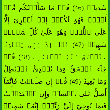
شَدِيدٖ (46) قُلۡ مَا سَأَلۡتُكُم مِّنۡ
أَجۡرٖ فَهُوَ لَكُمۡۖ إِنۡ أَجۡرِيَ إِلَّا
عَلَى ٱللَّهِۖ وَهُوَ عَلَىٰ كُلِّ شَيۡءٖ
شَهِيدٞ (47) قُلۡ إِنَّ رَبِّي يَقۡذِفُ
بِٱلۡحَقِّ عَلَّٰمُ ٱلۡغُيُوبِ (48) قُلۡ
جَآءَ ٱلۡحَقُّ وَمَا يُبۡدِئُ ٱلۡبَٰطِلُ
وَمَا يُعِيدُ (49) قُلۡ إِن ضَلَلۡتُ فَإِنَّمَآ
أَضِلُّ عَلَىٰ نَفۡسِيۖ وَإِنِ ٱهۡتَدَيۡتُ
فَبِمَا يُوحِيٓ إِلَيَّ رَبِّيٓۚ إِنَّهُۥ سَمِيعٞ