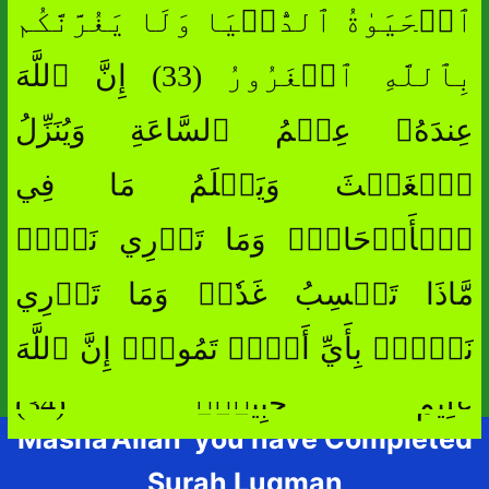
ٱلۡحَيَوٰةُ ٱلدُّنۡيَا وَلَا يَغُرَّنَّكُم
بِٱللَّهِ ٱلۡغَرُورُ (33) إِنَّ ٱللَّهَ
عِندَهُۥ عِلۡمُ ٱلسَّاعَةِ وَيُنَزِّلُ
ٱلۡغَيۡثَ وَيَعۡلَمُ مَا فِي
ٱلۡأَرۡحَامِۖ وَمَا تَدۡرِي نَفۡسٞ
مَّاذَا تَكۡسِبُ غَدٗاۖ وَمَا تَدۡرِي
نَفۡسُۢ بِأَيِّ أَرۡضٖ تَمُوتُۚ إِنَّ ٱللَّهَ
عَلِيمٌ خَبِيرُۢ (34)
Masha’Allah you have Completed
Surah Luqman