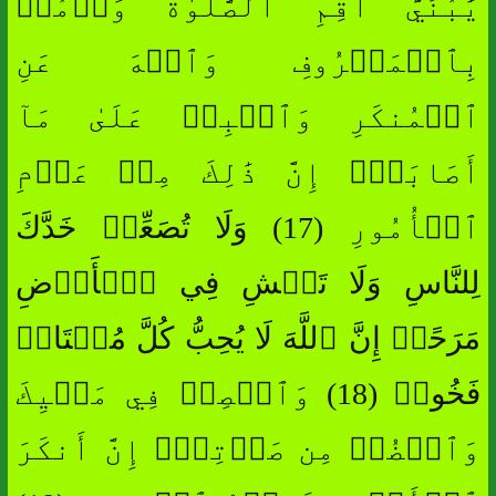
يَٰبُنَيَّ أَقِمِ ٱلصَّلَوٰةَ وَأۡمُرۡ
بِٱلۡمَعۡرُوفِ وَٱنۡهَ عَنِ
ٱلۡمُنكَرِ وَٱصۡبِرۡ عَلَىٰ مَآ
أَصَابَكَۖ إِنَّ ذَٰلِكَ مِنۡ عَزۡمِ
ٱلۡأُمُورِ (17) وَلَا تُصَعِّرۡ خَدَّكَ
لِلنَّاسِ وَلَا تَمۡشِ فِي ٱلۡأَرۡضِ
مَرَحًاۖ إِنَّ ٱللَّهَ لَا يُحِبُّ كُلَّ مُخۡتَالٖ
فَخُورٖ (18) وَٱقۡصِدۡ فِي مَشۡيِكَ
وَٱغۡضُضۡ مِن صَوۡتِكَۚ إِنَّ أَنكَرَ