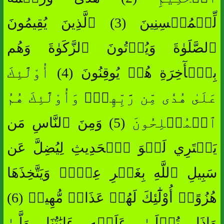
لِّلۡمُحۡسِنِينَ (3) ٱلَّذِينَ يُقِيمُونَ
ٱلصَّلَوٰةَ وَيُؤۡتُونَ ٱلزَّكَوٰةَ وَهُم
بِٱلۡأٓخِرَةِ هُمۡ يُوقِنُونَ (4) أُوْلَٰٓئِكَ
عَلَىٰ هُدٗى مِّن رَّبِّهِمۡۖ وَأُوْلَٰٓئِكَ هُمُ
ٱلۡمُفۡلِحُونَ (5) وَمِنَ ٱلنَّاسِ مَن
يَشۡتَرِي لَهۡوَ ٱلۡحَدِيثِ لِيُضِلَّ عَن
سَبِيلِ ٱللَّهِ بِغَيۡرِ عِلۡمٖ وَيَتَّخِذَهَا
هُزُوًاۚ أُوْلَٰٓئِكَ لَهُمۡ عَذَابٞ مُّهِينٞ (6)
وَإِذَا تُتۡلَىٰ عَلَيۡهِ ءَايَٰتُنَا وَلَّىٰ