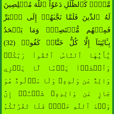
مَّوۡجٞ كَٱلظُّلَلِ دَعَوُاْ ٱللَّهَ مُخۡلِصِينَ
لَهُ ٱلدِّينَ فَلَمَّا نَجَّىٰهُمۡ إِلَى ٱلۡبَرِّ
فَمِنۡهُم مُّقۡتَصِدٞۚ وَمَا يَجۡحَدُ
بِـَٔايَٰتِنَآ إِلَّا كُلُّ خَتَّارٖ كَفُورٖ (32)
يَٰٓأَيُّهَا ٱلنَّاسُ ٱتَّقُواْ رَبَّكُمۡ
وَٱخۡشَوۡاْ يَوۡمٗا لَّا يَجۡزِي
وَالِدٌ عَن وَلَدِهِۦ وَلَا مَوۡلُودٌ هُوَ
جَازٍ عَن وَالِدِهِۦ شَيۡـًٔاۚ إِنَّ
وَعۡدَ ٱللَّهِ حَقّٞۖ فَلَا تَغُرَّنَّكُمُ