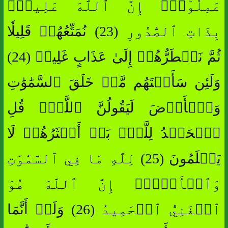
عَمِلُوٓاْۚ إِنَّ ٱللَّهَ عَلِيمُۢ
بِذَاتِ ٱلصُّدُورِ (23) نُمَتِّعُهُمۡ قَلِيلٗا
ثُمَّ نَضۡطَرُّهُمۡ إِلَىٰ عَذَابٍ غَلِيظٖ (24)
وَلَئِن سَأَلۡتَهُم مَّنۡ خَلَقَ ٱلسَّمَٰوَٰتِ
وَٱلۡأَرۡضَ لَيَقُولُنَّ ٱللَّهُۚ قُلِ
ٱلۡحَمۡدُ لِلَّهِۚ بَلۡ أَكۡثَرُهُمۡ لَا
يَعۡلَمُونَ (25) لِلَّهِ مَا فِي ٱلسَّمَٰوَٰتِ
وَٱلۡأَرۡضِۚ إِنَّ ٱللَّهَ هُوَ
ٱلۡغَنِيُّ ٱلۡحَمِيدُ (26) وَلَوۡ أَنَّمَا