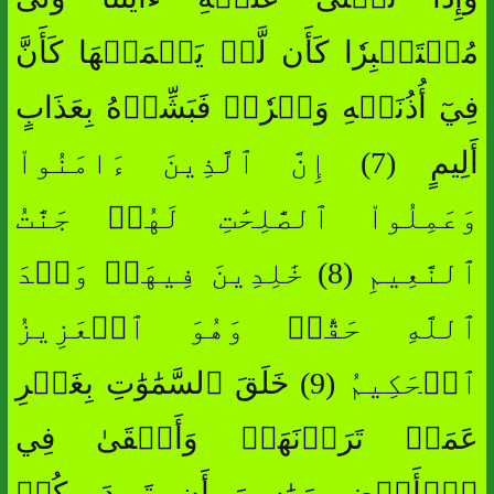
مُسۡتَكۡبِرٗا كَأَن لَّمۡ يَسۡمَعۡهَا كَأَنَّ
فِيٓ أُذُنَيۡهِ وَقۡرٗاۖ فَبَشِّرۡهُ بِعَذَابٍ
أَلِيمٍ (7) إِنَّ ٱلَّذِينَ ءَامَنُواْ
وَعَمِلُواْ ٱلصَّٰلِحَٰتِ لَهُمۡ جَنَّٰتُ
ٱلنَّعِيمِ (8) خَٰلِدِينَ فِيهَاۖ وَعۡدَ
ٱللَّهِ حَقّٗاۚ وَهُوَ ٱلۡعَزِيزُ
ٱلۡحَكِيمُ (9) خَلَقَ ٱلسَّمَٰوَٰتِ بِغَيۡرِ
عَمَدٖ تَرَوۡنَهَاۖ وَأَلۡقَىٰ فِي
ٱلۡأَرۡضِ رَوَٰسِيَ أَن تَمِيدَ بِكُمۡ