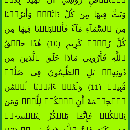
وَبَثَّ فِيهَا مِن كُلِّ دَآبَّةٖۚ وَأَنزَلۡنَا
مِنَ ٱلسَّمَآءِ مَآءٗ فَأَنۢبَتۡنَا فِيهَا مِن
كُلِّ زَوۡجٖ كَرِيمٍ (10) هَٰذَا خَلۡقُ
ٱللَّهِ فَأَرُونِي مَاذَا خَلَقَ ٱلَّذِينَ مِن
دُونِهِۦۚ بَلِ ٱلظَّٰلِمُونَ فِي ضَلَٰلٖ
مُّبِينٖ (11) وَلَقَدۡ ءَاتَيۡنَا لُقۡمَٰنَ
ٱلۡحِكۡمَةَ أَنِ ٱشۡكُرۡ لِلَّهِۚ وَمَن
يَشۡكُرۡ فَإِنَّمَا يَشۡكُرُ لِنَفۡسِهِۦۖ