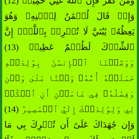
وَمَن كَفَرَ فَإِنَّ ٱللَّهَ غَنِيٌّ حَمِيدٞ (12)
وَإِذۡ قَالَ لُقۡمَٰنُ لِٱبۡنِهِۦ وَهُوَ
يَعِظُهُۥ يَٰبُنَيَّ لَا تُشۡرِكۡ بِٱللَّهِۖ إِنَّ
ٱلشِّرۡكَ لَظُلۡمٌ عَظِيمٞ (13)
وَوَصَّيۡنَا ٱلۡإِنسَٰنَ بِوَٰلِدَيۡهِ
حَمَلَتۡهُ أُمُّهُۥ وَهۡنًا عَلَىٰ وَهۡنٖ
وَفِصَٰلُهُۥ فِي عَامَيۡنِ أَنِ ٱشۡكُرۡ
لِي وَلِوَٰلِدَيۡكَ إِلَيَّ ٱلۡمَصِيرُ (14)
وَإِن جَٰهَدَاكَ عَلَىٰٓ أَن تُشۡرِكَ بِي مَا