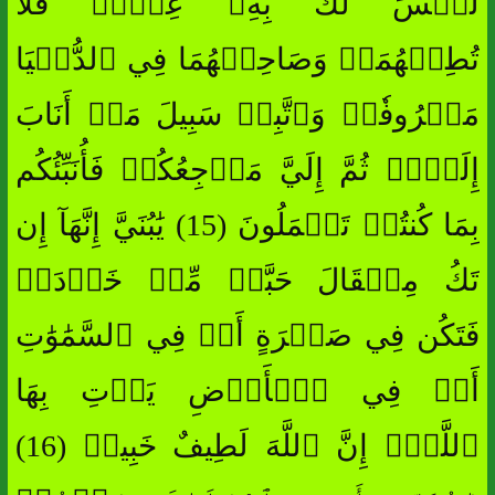
لَيۡسَ لَكَ بِهِۦ عِلۡمٞ فَلَا
تُطِعۡهُمَاۖ وَصَاحِبۡهُمَا فِي ٱلدُّنۡيَا
مَعۡرُوفٗاۖ وَٱتَّبِعۡ سَبِيلَ مَنۡ أَنَابَ
إِلَيَّۚ ثُمَّ إِلَيَّ مَرۡجِعُكُمۡ فَأُنَبِّئُكُم
بِمَا كُنتُمۡ تَعۡمَلُونَ (15) يَٰبُنَيَّ إِنَّهَآ إِن
تَكُ مِثۡقَالَ حَبَّةٖ مِّنۡ خَرۡدَلٖ
فَتَكُن فِي صَخۡرَةٍ أَوۡ فِي ٱلسَّمَٰوَٰتِ
أَوۡ فِي ٱلۡأَرۡضِ يَأۡتِ بِهَا
ٱللَّهُۚ إِنَّ ٱللَّهَ لَطِيفٌ خَبِيرٞ (16)