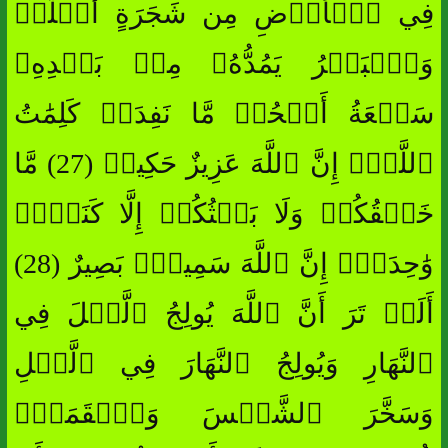
فِي ٱلۡأَرۡضِ مِن شَجَرَةٍ أَقۡلَٰمٞ
وَٱلۡبَحۡرُ يَمُدُّهُۥ مِنۢ بَعۡدِهِۦ
سَبۡعَةُ أَبۡحُرٖ مَّا نَفِدَتۡ كَلِمَٰتُ
ٱللَّهِۚ إِنَّ ٱللَّهَ عَزِيزٌ حَكِيمٞ (27) مَّا
خَلۡقُكُمۡ وَلَا بَعۡثُكُمۡ إِلَّا كَنَفۡسٖ
وَٰحِدَةٍۚ إِنَّ ٱللَّهَ سَمِيعُۢ بَصِيرٌ (28)
أَلَمۡ تَرَ أَنَّ ٱللَّهَ يُولِجُ ٱلَّيۡلَ فِي
ٱلنَّهَارِ وَيُولِجُ ٱلنَّهَارَ فِي ٱلَّيۡلِ
وَسَخَّرَ ٱلشَّمۡسَ وَٱلۡقَمَرَۖ