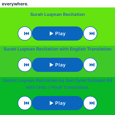
everywhere.
Surah Luqman Recitation
⏮
⏭
▶ Play
Surah Luqman Recitation with English Translation
⏮
⏭
▶ Play
Surah Luqman
Recitation by Qari Syed Sadaqat Ali
with Urdu / Hindi Translation
.
⏮
⏭
▶ Play