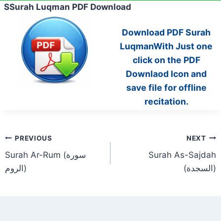
SSurah Luqman PDF Download
Download PDF Surah
LuqmanWith Just one
click on the PDF
Downlaod Icon and
save file for offline
recitation.
Post
PREVIOUS
NEXT
Surah As-Sajdah
Surah Ar-Rum (سورة
navigation
(السجدة)
الروم)