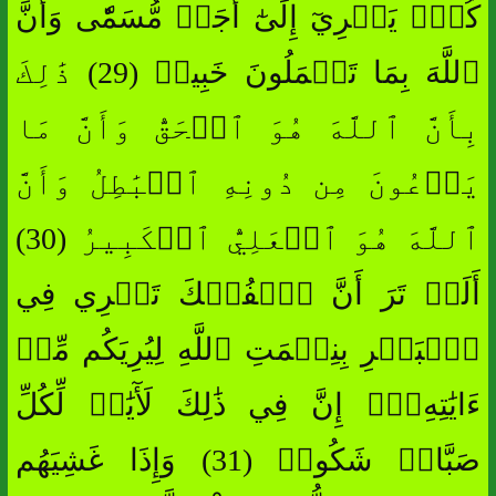
كُلّٞ يَجۡرِيٓ إِلَىٰٓ أَجَلٖ مُّسَمّٗى وَأَنَّ
ٱللَّهَ بِمَا تَعۡمَلُونَ خَبِيرٞ (29) ذَٰلِكَ
بِأَنَّ ٱللَّهَ هُوَ ٱلۡحَقُّ وَأَنَّ مَا
يَدۡعُونَ مِن دُونِهِ ٱلۡبَٰطِلُ وَأَنَّ
ٱللَّهَ هُوَ ٱلۡعَلِيُّ ٱلۡكَبِيرُ (30)
أَلَمۡ تَرَ أَنَّ ٱلۡفُلۡكَ تَجۡرِي فِي
ٱلۡبَحۡرِ بِنِعۡمَتِ ٱللَّهِ لِيُرِيَكُم مِّنۡ
ءَايَٰتِهِۦٓۚ إِنَّ فِي ذَٰلِكَ لَأٓيَٰتٖ لِّكُلِّ
صَبَّارٖ شَكُورٖ (31) وَإِذَا غَشِيَهُم