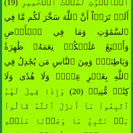
ٱلۡأَصۡوَٰتِ لَصَوۡتُ ٱلۡحَمِيرِ (19)
أَلَمۡ تَرَوۡاْ أَنَّ ٱللَّهَ سَخَّرَ لَكُم مَّا فِي
ٱلسَّمَٰوَٰتِ وَمَا فِي ٱلۡأَرۡضِ
وَأَسۡبَغَ عَلَيۡكُمۡ نِعَمَهُۥ ظَٰهِرَةٗ
وَبَاطِنَةٗۗ وَمِنَ ٱلنَّاسِ مَن يُجَٰدِلُ فِي
ٱللَّهِ بِغَيۡرِ عِلۡمٖ وَلَا هُدٗى وَلَا
كِتَٰبٖ مُّنِيرٖ (20) وَإِذَا قِيلَ لَهُمُ
ٱتَّبِعُواْ مَآ أَنزَلَ ٱللَّهُ قَالُواْ
بَلۡ نَتَّبِعُ مَا وَجَدۡنَا عَلَيۡهِ