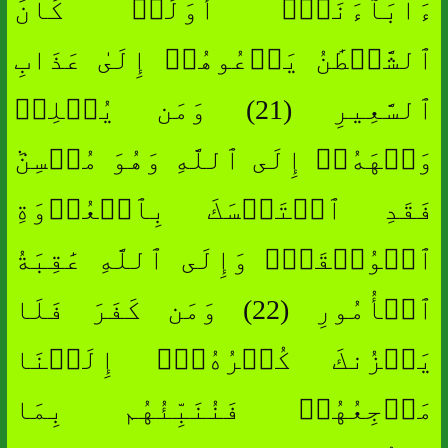
ءَابَآءَنَآۚ أَوَلَوۡ كَانَ
ٱلشَّيۡطَٰنُ يَدۡعُوهُمۡ إِلَىٰ عَذَابِ
ٱلسَّعِيرِ (21) وَمَن يُسۡلِمۡ
وَجۡهَهُۥٓ إِلَى ٱللَّهِ وَهُوَ مُحۡسِنٞ
فَقَدِ ٱسۡتَمۡسَكَ بِٱلۡعُرۡوَةِ
ٱلۡوُثۡقَىٰۗ وَإِلَى ٱللَّهِ عَٰقِبَةُ
ٱلۡأُمُورِ (22) وَمَن كَفَرَ فَلَا
يَحۡزُنكَ كُفۡرُهُۥٓۚ إِلَيۡنَا
مَرۡجِعُهُمۡ فَنُنَبِّئُهُم بِمَا