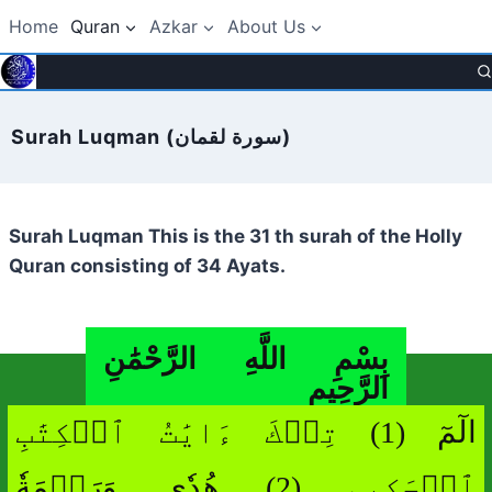
Skip
Home
Quran
Azkar
About Us
to
content
Surah Luqman (سورة لقمان)
Surah Luqman This is the 31 th surah of the Holly
Quran consisting of 34 Ayats.
بِسْمِ اللَّهِ الرَّحْمَٰنِ
الرَّحِيمِ
الٓمٓ (1) تِلۡكَ ءَايَٰتُ ٱلۡكِتَٰبِ
ٱلۡحَكِيمِ (2) هُدٗى وَرَحۡمَةٗ